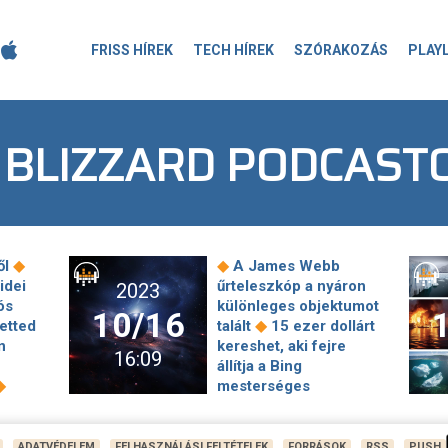
FRISS HÍREK
TECH HÍREK
SZÓRAKOZÁS
PLAY
 BLIZZARD PODCAST
◆
◆
ől
A James Webb
idei
űrteleszkóp a nyáron
2023
ós
különleges objektumot
10/16
◆
etted
talált
15 ezer dollárt
n
kereshet, aki fejre
16:09
állítja a Bing
◆
mesterséges
◆
intelligenciáját
Azonnal takarított a
◆
TikTok
Erre nem
ADATVÉDELEM
FELHASZNÁLÁSI FELTÉTELEK
FORRÁSOK
RSS
PUSH