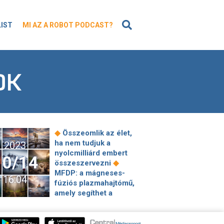
KERESÉS
LIST
MI AZ A ROBOT PODCAST?
OK
◆
Összeomlik az élet,
ha nem tudjuk a
2023
nyolcmilliárd embert
10/14
◆
összeszervezni
MFDP: a mágneses-
16:04
fúziós plazmahajtómű,
amely segíthet a
◆
csillagok közé jutni
Rárepülnek a tajvani
chipgyártók az EU 43