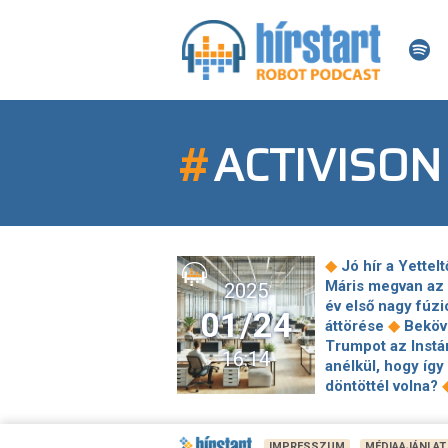
#
ACTIVISON
◆
Jó hír a Yettelt
Máris megvan az 
2025
év első nagy fúzi
01/24
◆
áttörése
Beköv
Trumpot az Instá
16:14
anélkül, hogy így
döntöttél volna?
Napközben
dizájnelem, este
◆
televízió
IMPRESSZUM
MÉDIAAJÁNLAT