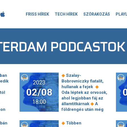
FRISS HÍREK
TECH HÍREK
SZÓRAKOZÁS
PLAY
TERDAM PODCASTOK
◆
ban
Szalay-
edik
Bobrovniczky fiatalít,
2023
◆
hullanak a fejek
02/08
tól
Oda léptek az orvosok,
ahol legjobban fáj az
18:00
◆
államtitkárnak
A
gon
földrengés után még
ós
ágyúzta is a szír
hadsereg az egyik
◆
rbán
Többen
◆
◆
het
érintett várost