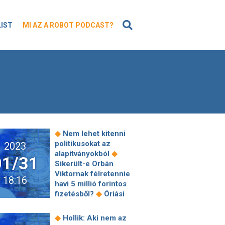
KERESÉS
LIST
MI AZ A ROBOT PODCAST?
◆
Nem lehet kitenni
politikusokat az
2023
◆
alapítványokból
01/31
Sikerült-e Orbán
Viktornak félretennie
18:16
havi 5 millió forintos
◆
fizetésből?
Óriási
vagyon vált semmivé, a
világ egyik legnagyobb
◆
Hollik: Aki nem az
gazdasága is