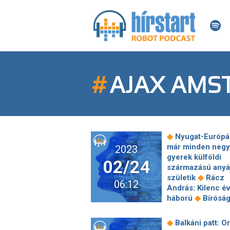
#
AJAX AMS
◆
Nyugat-Európá
már minden negy
2023
gyerek külföldi
02/24
származású anyá
◆
születik
Rácz
06:12
András: Kilenc év
◆
háború
Bírósá
ítéltek el egy aut
trükköt, sok
◆
Balkáni patt: O
tulajdonost érint