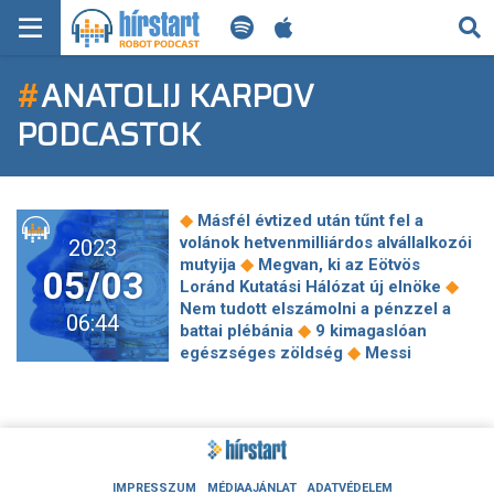
KERESÉS
#
ANATOLIJ KARPOV
KEZDŐLAP
PODCASTOK
FRISS HÍREK
TECH HÍREK
◆
Másfél évtized után tűnt fel a
volánok hetvenmilliárdos alvállalkozói
2023
FILM-ZENE-SZÓRAKOZÁS
◆
mutyija
Megvan, ki az Eötvös
05/03
◆
Loránd Kutatási Hálózat új elnöke
PLAYLIST
Nem tudott elszámolni a pénzzel a
06:44
◆
battai plébánia
9 kimagaslóan
◆
egészséges zöldség
Messi
MI AZ A ROBOT PODCAST?
nyomott egy Ronaldót – nem
hosszabbítja meg az argentin
◆
szerződését a PSG
F-16-osok
Ukrajnának? Rossz ötlet, mégis
nagyon fájhat Putyinnak a
◆
megvalósítás
Azahriah: Nem kell
IMPRESSZUM
MÉDIAAJÁNLAT
ADATVÉDELEM