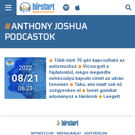
KERESÉS
#
ANTHONY JOSHUA
KEZDŐLAP
PODCASTOK
FRISS HÍREK
TECH HÍREK
◆
Több mint 70 gén kapcsolható az
◆
autizmushoz
Vicsorgott a
2022
FILM-ZENE-SZÓRAKOZÁS
fájdalomtól, mégis megvédte
08/21
nehézsúlyú bajnoki címét az ukrán
◆
PLAYLIST
fenomén
Tabu, ami miatt sok nő
06:23
◆
szégyenben él
Ismét gumikat
◆
adományoz a Hankook
Leégett
MI AZ A ROBOT PODCAST?
2800 hektár, eloltották a napok óta
◆
pusztító tüzet a Táborfalvánál
Drága, de megéri – mennyire vannak
távol a tiroli Alpok a magyar
◆
valóságtól?
Tizenéves katonák is
meghalnak Putyin háborújában – már
IMPRESSZUM
MÉDIAAJÁNLAT
ADATVÉDELEM