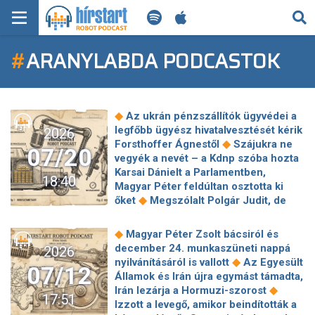
KERESÉS
#
ARANYLABDA PODCASTOK
KEZDŐLAP
FRISS HÍREK
◆
Az ukrán pénzszállítók ügyvédei a
TECH HÍREK
legfőbb ügyész hivatalvesztését kérik
2026
◆
Forsthoffer Ágnestől
Szájukra ne
07/20
vegyék a nevét – a Kdnp szóba hozta
FILM-ZENE-SZÓRAKOZÁS
Karsai Dánielt a Parlamentben,
18:40
Magyar Péter feldúltan osztotta ki
PLAYLIST
◆
őket
Megszólalt Polgár Judit, de
◆
nem arról
Osztie Zoltán:
◆
Hazaárulás, amit Magyar Péter tesz
MI AZ A ROBOT PODCAST?
◆
Magyar Péter Zsolt bácsiról és
Történelmi rekordösszegeket kapnak
december 24. munkaszüneti nappá
2026
a világbajnokságon szereplő
◆
nyilvánításáról is vallott
Az Egyesült
07/12
◆
focicsapatok
Havasi Bertalan
Államok és Irán újra egymást támadta,
"tiszás önkényuralmat" emleget –
◆
Irán lezárja a Hormuzi-szorost
17:51
reagált a Fidesz kommunikációs
Izzott a levegő, amikor beindították a
◆
igazgatója Polgár Judit jelölésére