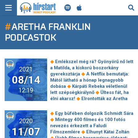
KERESÉS
#
ARETHA FRANKLIN
KEZDŐLAP
PODCASTOK
FRISS HÍREK
TECH HÍREK
◆
Emlékszel még rá? Gyönyörű nő lett
a Matilda, a kiskorú boszorkány
2021
FILM-ZENE-SZÓRAKOZÁS
◆
gyereksztárja
A Netflix bemutatja:
08/14
Mától látható a hónap legnagyobb
◆
PLAYLIST
dobása
Kárpáti Rebeka véletlenül
12:19
◆
lett szépségkirálynő
Ültess fát, ha
◆
élni akarsz!
Elrontották az Aretha
MI AZ A ROBOT PODCAST?
◆
Franklin-filmet, sajnos
Jared Leto 9
◆
legdurvább filmes átalakulása
A
◆
Egy büfében dolgozik Schmidt Sára
színházba járók egyik kedvence lett a
◆
Mintegy 400 filmes és 100 fotós
2020
◆
Csíksomolyói passió
Fényfestéssel,
nevezés érkezett a Faludi
11/07
koncertekkel és nyitott műhelyekkel
◆
Filmszemlére
Elhunyt Kátai Zoltán
◆
búcsúztatják majd a nyarat
Szabó
◆