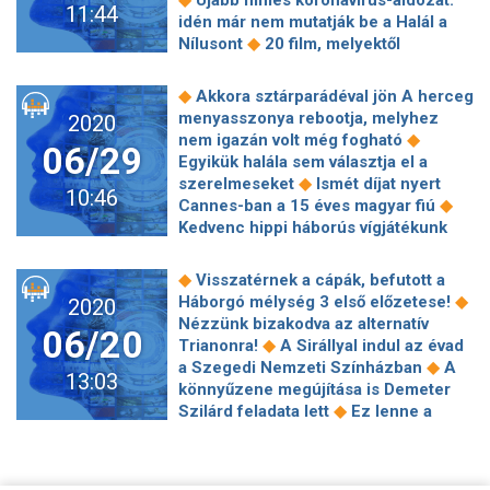
Újabb filmes koronavírus-áldozat:
11:44
◆
Győző és a 30 kilós Bárány jelmez
idén már nem mutatják be a Halál a
Egy istenadta tehetség Putyin-
◆
Nílusont
20 film, melyektől
tetoválással a mellkasán –
◆
megtanulod értékelni a napfényt
A
Budapesten táncol Szergej Polunyin
◆
Vezércsel lehet az év sorozata
◆
Akkora sztárparádéval jön A herceg
◆
10 dolog, amit talán nem is tudtál az
Tom Holland megosztotta az első
menyasszonya rebootja, melyhez
2020
Ikrekről
képet a Pókember 3. forgatásáról –
◆
nem igazán volt még fogható
06/29
◆
full maszkban!
„Norman Bates sose
Egyikük halála sem választja el a
hal meg” – A híres-hírhedt
◆
szerelmeseket
Ismét díjat nyert
10:46
◆
gyilkosság, ami sokkolta a világot
◆
Cannes-ban a 15 éves magyar fiú
Könyvajánló Elena Ferrante új
Kedvenc hippi háborús vígjátékunk
◆
könyvéről
Zseniális filmeket
◆
újra a moziban
Bob Dylan a
◆
tudtunk összegyűjteni szombatra
legidősebb, akinek új albuma a brit
◆
Visszatérnek a cápák, befutott a
Johnny Deppet kirúgták a Legendás
◆
slágerlista élére került
Rövidebb,
◆
Háborgó mélység 3 első előzetese!
2020
állatok filmből, más lesz Grindelwald!
de színesebb lesz az idei Kaposfest
Nézzünk bizakodva az alternatív
06/20
◆
Megérkezett az első hivatalos fotó
◆
Trianonra!
A Sirállyal indul az évad
◆
a TV2-s Mintaapák új főszereplőiről
◆
a Szegedi Nemzeti Színházban
A
13:03
Aretha megtalálta a dalt, ami
könnyűzene megújítása is Demeter
◆
megmozgatta
Kritika: Eurovíziós
◆
Szilárd feladata lett
Ez lenne a
◆
Dalfesztivál - A Fire Saga története
jövő? A Scooby! mindössze 6 héttel a
Díjesővel zárult a Móricz Zsigmond
premierjét követően már fel is kerül
Színház évada
◆
az HBO Maxre
Családi filmek