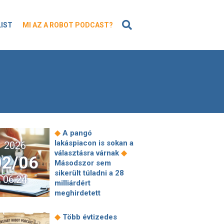
KERESÉS
LIST
MI AZ A ROBOT PODCAST?
◆
A pangó
lakáspiacon is sokan a
2026
◆
választásra várnak
02/06
Másodszor sem
sikerült túladni a 28
06:24
milliárdért
meghirdetett
köztársasági elnöki
◆
rezidencián
◆
Több évtizedes
Oroszország kész