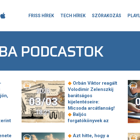
FRISS HÍREK
TECH HÍREK
SZÓRAKOZÁS
PLAY
BA PODCASTOK
◆
-
Orbán Viktor reagált
i
Volodimir Zelenszkij
2026
jön,
barátságos
03/03
kijelentéseire:
Micsoda arcátlanság!
18:21
◆
Baljós
erint
forgatókönyvek az
ány a
amerikai
pért,
professzortól: mi van,
◆
enete
Azt hitte, hogy a
ha Orbán törli a