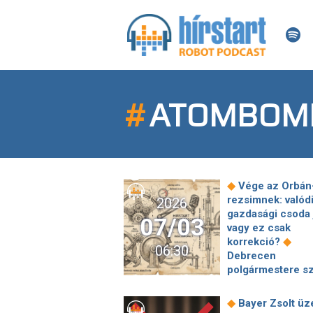
#
ATOMBOM
◆
Vége az Orbán
rezsimnek: valód
2026
gazdasági csoda 
07/03
vagy ez csak
◆
korrekció?
06:30
Debrecen
polgármestere sz
valójában a korm
felelős a Semcor
◆
Bayer Zsolt üz
neki nincs miért