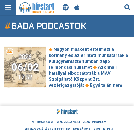
KERESÉS
#
BADA PODCASTOK
KEZDŐLAP
FRISS HÍREK
◆
Nagyon másként értelmezi a
TECH HÍREK
kormány és az érintett munkatársak a
2026
Külügyminisztériumban zajló
06/02
◆
felmondási hullámot
Azonnali
FILM-ZENE-SZÓRAKOZÁS
hatállyal elbocsátották a MÁV
17:52
Szolgáltató Központ Zrt.
PLAYLIST
◆
vezérigazgatóját
Egyáltalán nem
megnyugtató az MNB-ügy
érintettjeinek, ha eddig nem
MI AZ A ROBOT PODCAST?
◆
hallgatták meg őket
Sulyok interjút
adott egy német lapnak, a Sándor-
palota fordításából valahogy kimaradt
◆
Novák Katalin neve
Elindult a
IMPRESSZUM
MÉDIAAJÁNLAT
ADATVÉDELEM
felszámolás Kósa Lajos rokonának
FELHASZNÁLÁSI FELTÉTELEK
FORRÁSOK
RSS
PUSH
◆
agrárbotrányt okozó cégénél