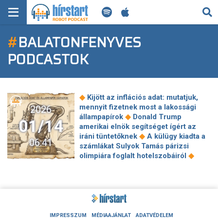
KERESÉS
#
BALATONFENYVES
KEZDŐLAP
PODCASTOK
FRISS HÍREK
TECH HÍREK
◆
Kijött az inflációs adat: mutatjuk,
mennyit fizetnek most a lakossági
2026
FILM-ZENE-SZÓRAKOZÁS
◆
állampapírok
Donald Trump
01/14
amerikai elnök segítséget ígért az
◆
PLAYLIST
iráni tüntetőknek
A külügy kiadta a
06:41
számlákat Sulyok Tamás párizsi
◆
olimpiára foglalt hotelszobáiról
MI AZ A ROBOT PODCAST?
Kettérepedt a Balaton jege, rianás
◆
keletkezett
Halálbüntetésre
◆
ítélhetik Dél-Korea volt elnökét
Leültetnék a jogosítvány nélkül
rollerező férfit, pedig az új Kresz még
◆
hatályba sem lépett
Árthat is
IMPRESSZUM
MÉDIAAJÁNLAT
ADATVÉDELEM