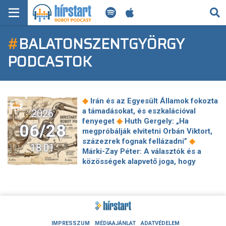
KERESÉS
#
BALATONSZENTGYÖRGY
KEZDŐLAP
PODCASTOK
FRISS HÍREK
TECH HÍREK
◆
Irán és az Egyesült Államok fokozta
a támadásokat, és eszkalációval
2026
FILM-ZENE-SZÓRAKOZÁS
◆
fenyeget
Huth Gergely: „Ha
06/28
megpróbálják elvitetni Orbán Viktort,
◆
PLAYLIST
százezrek fognak fellázadni”
18:01
Márki-Zay Péter: A választók és a
közösségek alapvető joga, hogy
MI AZ A ROBOT PODCAST?
maguk dönthessék el, kit tartanak
◆
alkalmasnak a képviseletükre
A
magyar-kínai Cangi bedeszkázott a
◆
filmiparba
Sokáig élünk, és ez
◆
mindent átalakít a gazdaságban
Nevetséges: átlagosan havi
IMPRESSZUM
MÉDIAAJÁNLAT
ADATVÉDELEM