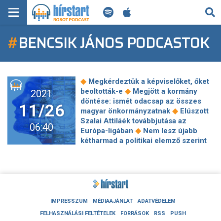
KERESÉS
#
BENCSIK JÁNOS PODCASTOK
KEZDŐLAP
FRISS HÍREK
◆
Megkérdeztük a képviselőket, őket
TECH HÍREK
◆
beoltották-e
Megjött a kormány
2021
döntése: ismét odacsap az összes
11/26
◆
magyar önkormányzatnak
Elúszott
FILM-ZENE-SZÓRAKOZÁS
Szalai Attiláék továbbjutása az
06:40
◆
Európa-ligában
Nem lesz újabb
PLAYLIST
kétharmad a politikai elemző szerint
◆
Ügyészség: nem felel meg a
valóságnak az, amit Kósa mondott a
MI AZ A ROBOT PODCAST?
◆
Pegasusról
Újabb magyar-orosz
◆
koronavírus-megállapodás született
Indulnak a tárgyalások a kötelező
◆
európai minimálbérről
Kína rájött,
IMPRESSZUM
MÉDIAAJÁNLAT
ADATVÉDELEM
◆
mivel törhet be Európába
FELHASZNÁLÁSI FELTÉTELEK
FORRÁSOK
RSS
PUSH
Dzsihadista lázadók ellen is bevetnek