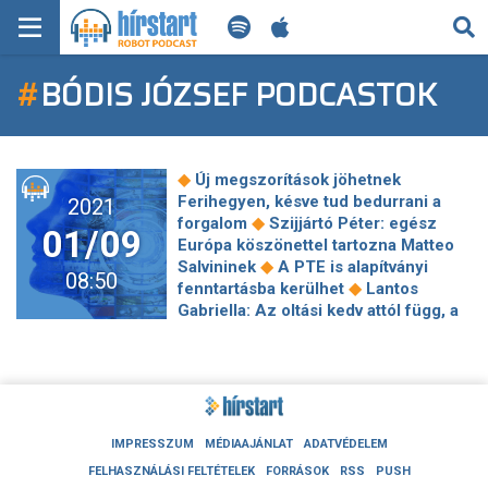
KERESÉS
#
BÓDIS JÓZSEF PODCASTOK
KEZDŐLAP
FRISS HÍREK
◆
Új megszorítások jöhetnek
TECH HÍREK
Ferihegyen, késve tud bedurrani a
2021
◆
forgalom
Szijjártó Péter: egész
01/09
Európa köszönettel tartozna Matteo
FILM-ZENE-SZÓRAKOZÁS
◆
Salvininek
A PTE is alapítványi
08:50
◆
fenntartásba kerülhet
Lantos
PLAYLIST
Gabriella: Az oltási kedv attól függ, a
magyarok mennyire bíznak meg a
◆
kormányban
Tállai András: a NAV
MI AZ A ROBOT PODCAST?
egyedüllálló adathalmazzal
◆
rendelkezik a régióban
Üzleti
angyalként funkcionál Mészáros
◆
Lőrinc bankcsoportjának cége
IMPRESSZUM
MÉDIAAJÁNLAT
ADATVÉDELEM
Végleg felfüggesztette Trump fiókját
FELHASZNÁLÁSI FELTÉTELEK
FORRÁSOK
RSS
PUSH
◆
a Twitter
Álom maradhat a