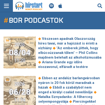
KERESÉS
#
BOR PODCASTOK
KEZDŐLAP
FRISS HÍREK
◆
Vészesen apadnak Olaszország
TECH HÍREK
híres tavai, már a hajózást is érinti a
2026
◆
vízhiány
"Az emberek jöttek, hogy
08/04
elbúcsúzzanak tőlem" – Phil Collins
FILM-ZENE-SZÓRAKOZÁS
majdnem belehalt az alkoholizmusába
11:20
◆
Ariana Grande egy időre
PLAYLIST
visszavonul, elfáradt a testére
◆
irányuló állandó kritikáktól
Szeptember elején indul az Ide Buda!
MI AZ A ROBOT PODCAST?
◆
Ebben az andalúz barlangvárosban
◆
1686 emlékév
Palesztin zászló
nyáron is 20 fok körül maradnak a
2026
miatt vették őrizetbe a Massive Attack
◆
házak
Ebből a szabályból nem
06/28
◆
tagjait Szingapúrban
Megszólalt a
◆
enged a királyi család nevelőnője
négyéves kisfiú, aki felhívta a
Natalka Sznyadanko: A főherceg
11:14
◆
mentőket, amikor édesanyja elájult
◆
selyempongyolája
Piercingekkel
3 csillagjegy, akiknek fellendülést hoz