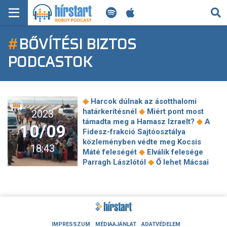
KERESÉS
#
BŐVÍTÉSI BIZTOS
KEZDŐLAP
PODCASTOK
FRISS HÍREK
TECH HÍREK
◆
Harcok dúlnak az ásotthalomi
◆
határkerítésnél
Miért pont most
2023
FILM-ZENE-SZÓRAKOZÁS
◆
támadta meg a Hamasz Izraelt?
A
10/09
Fidesz-frakció Sajtóosztálya
PLAYLIST
közleményben védte meg Kocsis
18:43
◆
Máté feleségét
Elválik felesége
◆
Parragh Lászlótól
Ő lehet Mácsai
MI AZ A ROBOT PODCAST?
◆
Pál utódja az Örkény Színház élén
Vizsgálat indulhat Ursula von der
◆
Leyen ellen
Jim Carrey-nek a CIA
segítségére volt szüksége, hogy
◆
kibírja a Grincs forgatását
Az EU
felfüggesztette a Palesztin Hatóság
IMPRESSZUM
MÉDIAAJÁNLAT
ADATVÉDELEM