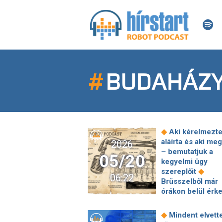
#
BUDAHÁZY
◆
Aki kérelmezte,
aláírta és aki me
2026
– bemutatjuk a
05/20
kegyelmi ügy
◆
szereplőit
06:22
Brüsszelből már
órákon belül érk
egy jó hír
Magyarország
◆
Mindent elvett
◆
számára
Kapit