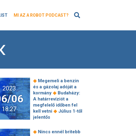
KERESÉS
LIST
MI AZ A ROBOT PODCAST?
K
◆
Megemeli a benzin
és a gázolaj adóját a
2023
◆
kormány
Budaházy:
06/06
A határrevíziót a
megfelelő időben fel
18:27
◆
kell vetni
Július 1-től
jelentős
élelmiszerdrágulás
jöhet a
◆
Nincs ennél britebb
hulladékgazdálkodási