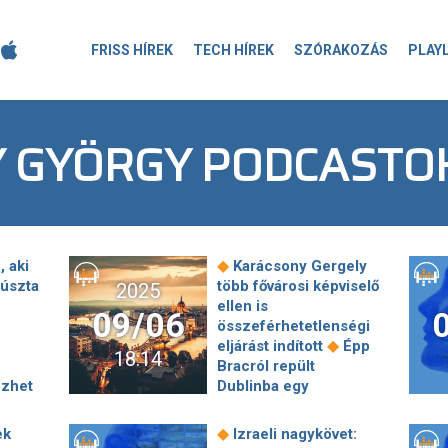
FRISS HÍREK
TECH HÍREK
SZÓRAKOZÁS
PLAY
 GYÖRGY PODCASTO
◆
 aki
Karácsony Gergely
gúszta
több fővárosi képviselő
2025
ellen is
09/06
összeférhetetlenségi
◆
eljárást indított
Épp
18:14
Bracról repült
ezhet
Dublinba egy
◆
magánrepülő
Testi
sértés miat
◆
ek
Izraeli nagykövet:
ány
feljelentette