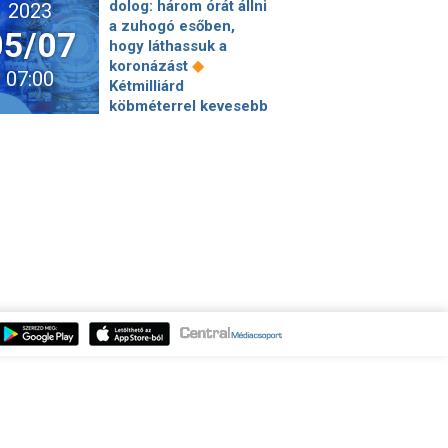
dolog: három órát állni
2023
rendszer átalakítása
a zuhogó esőben,
05/07
◆
miatt
Október óta
hogy láthassuk a
voltak jelei, hogy
◆
koronázást
07:00
támadás érheti a Nova
Kétmilliárd
◆
Kahovka-i gátat
köbméterrel kevesebb
Széttrollkodná a
gázt égettünk a télen,
kormány az EU
mint egy évvel
működését Gyöngyösi
◆
korábban
Zseniális
◆
szerint
Ezt is
trükkel tették helyre a
megéltük: úgy néz ki,
◆
türelmetlen utast
Új
ukrán tankok robognak
hőmérsékleti rekordok
◆
Oroszország utcáin
várhatóak, érkezik El
A gyermektelenség és
◆
Nino
Forma-1:
a kutyák a hosszú élet
Pérezé az első
titka a 108 éves
rajtkocka a Miami
◆
asszony szerint
Két
◆
Nagydíjon
Újra
húszéves magyar
lecsapnak a rendőrök
három év alatt
a hazai utakon –
megcsinálta, amit egy
kezdődik a nagy razzia
iparág dollármilliókból
◆
Paráznak a
tíz év alatt sem tudott
magyarok az elszállt
◆
Kiadta a rendőrség a
◆
infláció miatt