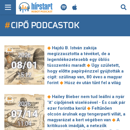
KERESÉS
#
CIPŐ PODCASTOK
KEZDŐLAP
FRISS HÍREK
◆
Hajdú B. István zakója
TECH HÍREK
megizzasztotta a tévéket, de a
2026
legemlékezetesebb egy öblös
08/01
◆
tüsszentés maradt
Úgy született,
FILM-ZENE-SZÓRAKOZÁS
hogy előtte papírpénzzel gyújtották a
15:12
cigit: szülinap van, 80 éves a magyar
PLAYLIST
◆
forint
Húsz év után tűnt fel a világ
egyik legritkábban látott ragadozója, a
◆
Galápagos-szigeteknél szúrták ki
MI AZ A ROBOT PODCAST?
◆
Hailey Bieber nem tud leállni a nyár
Az aszály és a hőség miatt egyre
"it" cipőjének viselésével - És csak pár
2026
nagyobb az erdőtüzek veszélye
◆
ezer forintba kerül
Feltűnően
07/14
◆
Európában
Soha nem volt még ilyen
olcsón árulnak egy tengerparti villát, a
◆
forró reggel július utolsó napján
◆
magyarázat a kert végében van
A
11:04
Egy újabb internetes átverés terjed
kritikusok imádják, a netezők
Magyarországon: július 30-án több