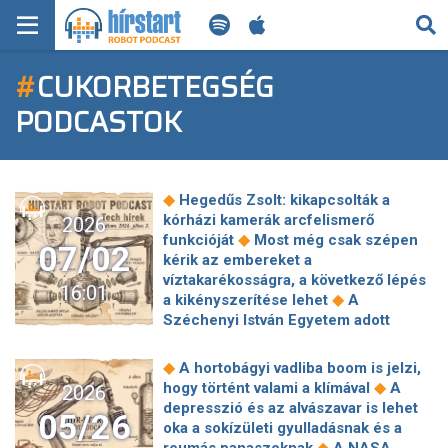
KERESÉS
#
CUKORBETEGSÉG
KEZDŐLAP
PODCASTOK
FRISS HÍREK
TECH HÍREK
◆
Hegedűs Zsolt: kikapcsolták a
kórházi kamerák arcfelismerő
2026
FILM-ZENE-SZÓRAKOZÁS
◆
funkcióját
Most még csak szépen
07/02
kérik az embereket a
PLAYLIST
víztakarékosságra, a következő lépés
16:01
◆
a kikényszerítése lehet
A
Széchenyi István Egyetem adott
MI AZ A ROBOT PODCAST?
otthont a World Robot Olympiad
◆
magyarországi döntőjének
Az
◆
A hortobágyi vadliba boom is jelzi,
óceánok felmelegedése egész évben
◆
hogy történt valami a klímával
A
2026
◆
károsítja a tengeri élővilágot
A
depresszió és az alvászavar is lehet
05/26
mesterséges intelligencia kettéosztja
oka a sokízületi gyulladásnak és a
◆
a globális munkaerőpiacot
A fogkő
◆