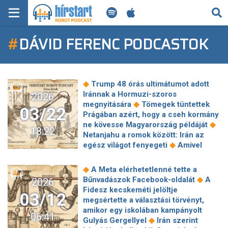
KERESÉS
#
DÁVID FERENC PODCASTOK
KEZDŐLAP
FRISS HÍREK
◆
Trump 48 órás ultimátumot adott
TECH HÍREK
Iránnak a Hormuzi-szoros
2026
◆
megnyitására
Tömegek tüntettek
03/22
Prágában azért, hogy a cseh kormány
FILM-ZENE-SZÓRAKOZÁS
◆
ne kövesse Magyarország példáját
18:22
Netanjahu a romok között: Irán az
PLAYLIST
◆
egész világot fenyegeti
Amivel
Trump fenyegetőzik, az háborús
◆
bűnnek számíthat
Egy Magyar Péter
MI AZ A ROBOT PODCAST?
◆
A Meta elérhetetlenné tette a
által közzétett dokumentum szerint
◆
Bűnvadászok Facebook-oldalát
A
2026
közel 400 millió forintba kerülhetett
Fidesz kecskeméti jelöltje
03/12
◆
az első DPK-találkozó
Kémbotrány a
megsértette a választási törvényt,
szomszédban: a Magyarországon is
amikor egy iskolában kampányolt
06:41
bevetett, választási manipulációkra
◆
Gulyás Gergellyel
Irán szerint
szakosodott izraeli cég pecsételheti