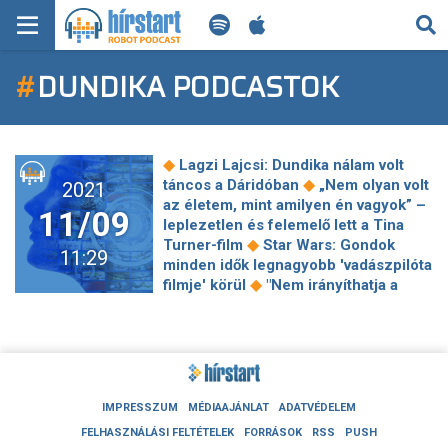
KERESÉS
#
DUNDIKA PODCASTOK
KEZDŐLAP
FRISS HÍREK
◆
Lagzi Lajcsi: Dundika nálam volt
TECH HÍREK
◆
táncos a Dáridóban
„Nem olyan volt
2021
az életem, mint amilyen én vagyok” –
11/09
leplezetlen és felemelő lett a Tina
FILM-ZENE-SZÓRAKOZÁS
◆
Turner-film
Star Wars: Gondok
11:29
minden idők legnagyobb 'vadászpilóta
PLAYLIST
◆
filmje' körül
"Nem irányíthatja a
magyar kultúrát, aki vállaltan lenézi
azt" - reakciók Demeter Szilárd
MI AZ A ROBOT PODCAST?
◆
kijelentéseire
Folytatódik az Eötvös
◆
Péter Alapítvány mentorprogramja
Pataky Attilánál nagyon furcsa
szövődményeket produkált a
IMPRESSZUM
MÉDIAAJÁNLAT
ADATVÉDELEM
◆
koronavírus
Félelmetes
FELHASZNÁLÁSI FELTÉTELEK
FORRÁSOK
RSS
PUSH
szektavezetőként tér vissza a