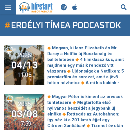
KERESÉS
#
ERDÉLYI TÍMEA PODCASTOK
KEZDŐLAP
FRISS HÍREK
◆
Megvan, ki lesz Elizabeth és Mr.
TECH HÍREK
Darcy a Netflix új Büszkeség és
2025
◆
balítéletében
4 filmklasszikus, amit
04/13
majdnem egy másik rendező vitt
FILM-ZENE-SZÓRAKOZÁS
◆
vászonra
Újdonságok a Netflixen: 5
11:05
premierfilm és sorozat, amit a jövő
PLAYLIST
◆
héten nézhetsz
A mi kis bakink -
Hasbeszélővé változott Bánki
Gergely? Pajkaszegen minden
MI AZ A ROBOT PODCAST?
◆
Magyar Péter is kiment az orvosok
◆
megtörténhet
Teremavatással és
◆
tüntetésére
Megtartotta első
2025
emlékalbummal ünnepeltek a 70 éves
nyilvános beszédét a jegybank új
03/08
◆
Szent István Filharmonikusok
◆
elnöke
Rettegés az Autobahnon:
Sosem volt aktuálisabb a Black Mirror
így néz ki a 201 km/h éjjel egy
17:59
◆
Berlioz lidérces álmai
◆
Citroen Xantiában!
Tizenöt év után
◆
megelevenednek
Jön a 90-es évek