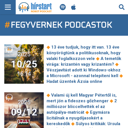
KERESÉS
#
FEGYVERNEK PODCASTOK
KEZDŐLAP
FRISS HÍREK
◆
13 éve tudjuk, hogy itt van. 13 éve
TECH HÍREK
könyörögtünk a politikusoknak, hogy
2025
◆
valaki foglalkozzon vele
A temetők
10/25
◆
virága: krizantén vagy krizantém?
FILM-ZENE-SZÓRAKOZÁS
Vészjavítást adott ki Windows-okhoz
16:14
◆
a Microsoft - azonnal telepíteni kell
PLAYLIST
Hadat üzentek Ázsia online
◆
csalásiparának
Kizlinger Lilla élő
terápián tesztelte, hogyan teljesít
MI AZ A ROBOT PODCAST?
◆
Valami új kell Magyar Pétertől is,
◆
pszichológusként az AI
Új Micro
◆
mert jön a fideszes gőzhenger
2
2025
◆
LED tévét küld csatába az LG!
Kapu
milliószor bliccelhették el az
09/12
Tibor után újabb magyar asztronauta
◆
autópálya-matricát
Egymásra
◆
készül a világűrbe
Robotok veszik
licitálnak a nyugdíjasokért a
07:11
át az Amazonban az emberek helyét
◆
kereskedők
Súlyos kritikák: Ursula
◆
– de állítólag "csak segítenek"
A