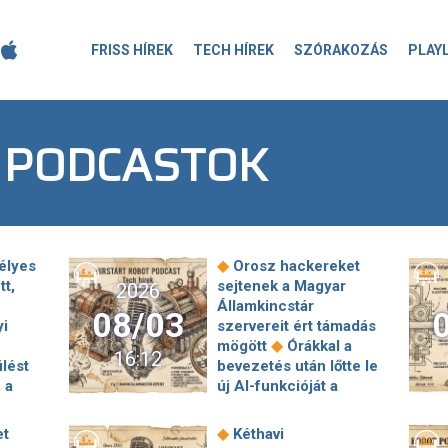
FRISS HÍREK
TECH HÍREK
SZÓRAKOZÁS
PLAY
 PODCASTOK
◆
élyes
Orosz hackereket
tt,
sejtenek a Magyar
2026
Államkincstár
08/03
yi
szervereit ért támadás
◆
mögött
Órákkal a
16:12
ülést
bevezetés után lőtte le
 a
új AI-funkcióját a
◆
Google
Nagy
◆
ment
dobásra készül a kínai
◆
et
Kéthavi
jutna
Alibaba: bemutatta