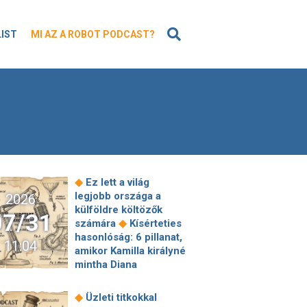
KERESÉS
LIST
MI AZ A ROBOT PODCAST?
◆
Ez lett a világ
legjobb országa a
2026
külföldre költözők
07/31
◆
számára
Kísérteties
hasonlóság: 6 pillanat,
11:04
amikor Kamilla királyné
mintha Diana
hercegné
gardróbjából öltözött
◆
Üzleti titkokkal
◆
volna fel
Szakmai