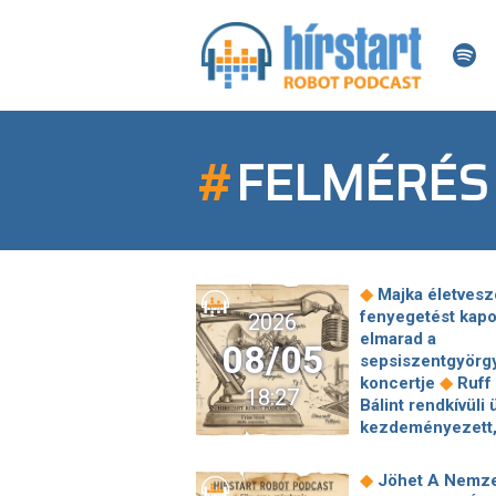
#
FELMÉRÉS
◆
Majka életvesz
fenyegetést kapo
2026
elmarad a
08/05
sepsiszentgyörg
◆
koncertje
Ruff
18:27
Bálint rendkívüli 
kezdeményezett,
jövő héten újra
összeül a parla
◆
Jöhet A Nemz
Medián: Simán be