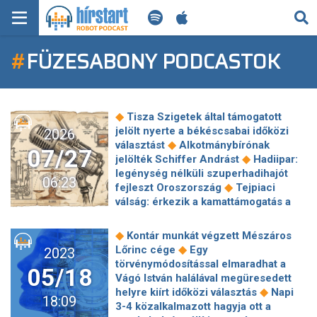
KERESÉS
#
FÜZESABONY PODCASTOK
KEZDŐLAP
FRISS HÍREK
◆
Tisza Szigetek által támogatott
TECH HÍREK
jelölt nyerte a békéscsabai időközi
2026
◆
választást
Alkotmánybírónak
07/27
◆
jelölték Schiffer Andrást
Hadiipar:
FILM-ZENE-SZÓRAKOZÁS
legénység nélküli szuperhadihajót
06:23
◆
fejleszt Oroszország
Tejpiaci
PLAYLIST
válság: érkezik a kamattámogatás a
◆
tejfeldolgozóknak
200-230 milliárd
forintból készülhet el a Hatvan-
MI AZ A ROBOT PODCAST?
◆
Kontár munkát végzett Mészáros
Füzesabony vasúti szakasz
◆
Lőrinc cége
Egy
2023
◆
fejlesztése
Történelmi rekordot
törvénymódosítással elmaradhat a
05/18
◆
döntött a hazai alapkezelői vagyon
Vágó István halálával megüresedett
Garamvölgyi László lett a rendőrség
◆
helyre kiírt időközi választás
Napi
18:09
◆
kommunikációs főtanácsadója
3-4 közalkalmazott hagyja ott a
Visszatért a Földre három űrhajós a