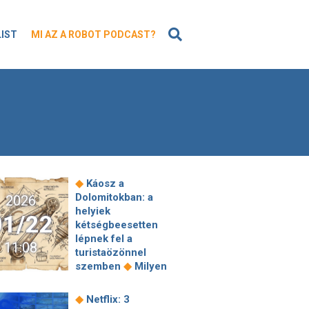
KERESÉS
LIST
MI AZ A ROBOT PODCAST?
◆
Káosz a
Dolomitokban: a
2026
helyiek
01/22
kétségbeesetten
lépnek fel a
11:08
turistaözönnel
◆
szemben
Milyen
lehet az élet a
javítóintézetben?
◆
Netflix: 3
Bepillantást enged a