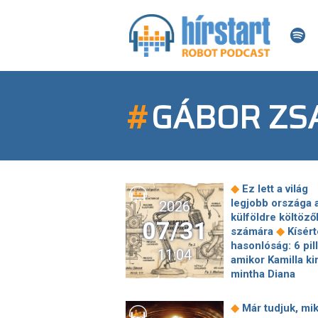
#
GÁBOR ZS
◆
Ez lett a világ
legjobb országa 
2026
külföldre költöző
07/31
◆
számára
Kísért
hasonlóság: 6 pill
11:04
amikor Kamilla ki
mintha Diana
hercegné
gardróbjából öltö
◆
Már tudjuk, mik
◆
volna fel
Szakm