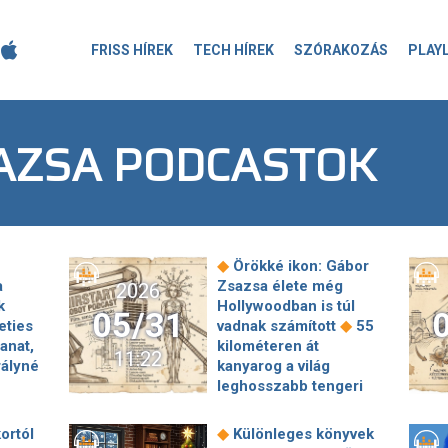
FRISS HÍREK
TECH HÍREK
SZÓRAKOZÁS
PLAY
AZSA PODCASTOK
◆
Örökké ikon: Gábor
a
Zsazsa élete még
2026
k
Hollywoodban is túl
05/31
◆
eties
vadnak számított
55
anat,
kilométeren át
11:22
rályné
kanyarog a világ
leghosszabb tengeri
◆
hídja
Meghalt a Star
zött
Wars Oscar-díjas
◆
ortól
Különleges könyvek
ai
vágója, Marcia Lucas,