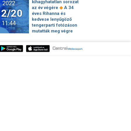
kihagyhatatlan sorozat
2022
Katona, és még jó
◆
az év végére
A 34
12/20
ügyet is támogathatsz
éves Rihanna és
◆
vele
5 dolog, amiért
kedvese lenyűgöző
11:44
még sokáig emlékezni
tengerparti fotózáson
fogunk a Stranger
mutatták meg végre
Things utolsó évadára
kisfiukat – Már a nevét
◆
Félárú bérlet a
◆
is tudni
A pápától a
Sziget Fesztivál
belügyminisztériumi
◆
programjára
Kulcsár
osztályvezetőig
Edina elvesztette
mindenki rajongott
születendő
◆
Derrickért
A 95 éves
gyermekét, őszintén
hollywoodi díva már
vallott a nehéz
kimondta, Budapesten
◆
időszakról
Plácido
akar sírhelyet – itt is
Domingo 85 éves: a
◆
nyugszik
A 6
Három Tenor
legjobb mézes krémes
operalegendáinak
recept karácsonyra - a
egyike még ma is aktív
kevert tésztástól a
- áprilisban
◆
bejglivel töltöttig!
A
◆
Budapesten lép fel
20. nap könyve –
Fotók: Zimány Linda
Valérie Perrin:
hivatalosan is két
◆
Másodvirágzás