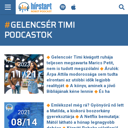
KERESÉS
#
GELENCSÉR TIMI
KEZDŐLAP
PODCASTOK
FRISS HÍREK
TECH HÍREK
◆
Gelencsér Timi kivágott ruhája
teljesen megzavarta Marics Petit,
2023
FILM-ZENE-SZÓRAKOZÁS
◆
nem is tudott megszólalni
Árulók:
11/21
Árpa Attila modorossága sem tudta
PLAYLIST
elrontani az utóbbi idők legjobb
11:12
◆
realityjét
A könyv, aminek a jövő
◆
Bibliájának kéne lennie
És ha
MI AZ A ROBOT PODCAST?
anyakomplexus, akkor mi van? – A
középkorú nő-fiatal férfi felállás még
◆
Emlékszel még rá? Gyönyörű nő lett
◆
mindig kemény megítélés alá esik
a Matilda, a kiskorú boszorkány
2021
Úgy súlyzózik az 55 éves Hugh
◆
gyereksztárja
A Netflix bemutatja:
08/14
Jackman, hogy sok huszonéves
Mától látható a hónap legnagyobb
◆
elszégyellheti magát miatta
◆