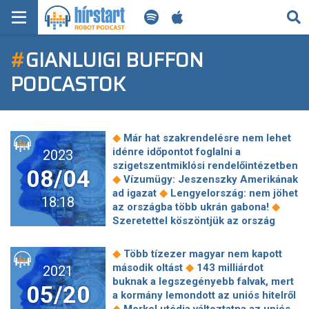
KERESÉS
#
GIANLUIGI BUFFON
KEZDŐLAP
PODCASTOK
FRISS HÍREK
TECH HÍREK
◆
Már hat szakrendelésre nem lehet
idénre időpontot foglalni a
2023
FILM-ZENE-SZÓRAKOZÁS
szigetszentmiklósi rendelőintézetben
08/04
◆
Vízumügy: Jeszenszky Amerikának
◆
PLAYLIST
ad igazat
Lengyelország: nem jöhet
18:18
◆
az országba több ukrán gabona!
Szeretettel köszöntjük az ország
MI AZ A ROBOT PODCAST?
utolsó megyéit – amiket épp egy
hivatalos kormányzati oldalon
◆
Több tízezer magyar nem kapott
◆
találtunk meg
CNN: van egy
◆
második oltást
143 milliárdot
2021
időpont, ameddig Putyin szinte
buknak a legszegényebb falvak, mert
05/20
◆
biztosan elhúzza a háborút
Egyre
a kormány lemondott az uniós hitelről
több nő halálát okozza az
◆