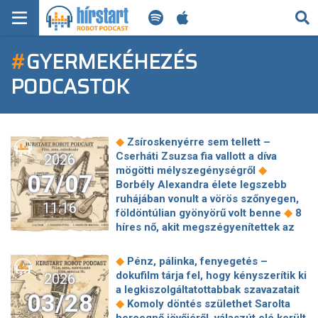
KERESÉS
#
GYERMEKÉHEZÉS
KEZDŐLAP
PODCASTOK
FRISS HÍREK
TECH HÍREK
◆
Zsíroskenyérre sem tellett –
Cserháti Zsuzsa fia vallott a díva
2026
FILM-ZENE-SZÓRAKOZÁS
◆
mögötti mélyszegénységről
07/07
Borbély Alexandra élete legszebb
PLAYLIST
ruhájában vonult a vörös szőnyegen,
11:16
◆
földöntúlian gyönyörű volt benne
8
híres nő, akit megszégyenítettek az
MI AZ A ROBOT PODCAST?
◆
öregedés miatt
Négy horvát úti cél
is bekerült Európa 10 legjobb
◆
Pénz, pálinka, fenyegetés –
◆
nyaralószigete közé
Szúró
dokufilm tárja fel, hogy kényszerítik ki
2026
fájdalommal ment kórházba a 30 éves
a legkiszolgáltatottabbak szavazatait
03/28
◆
focista, két nappal később meghalt
◆
Komoly döntés születhet Sarolta
George Clooney megkapja az Arany