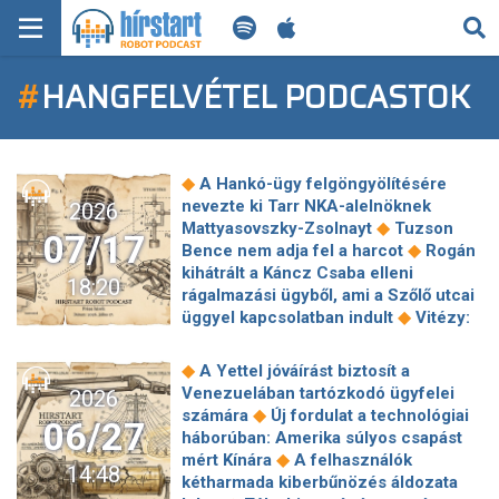
KERESÉS
#
HANGFELVÉTEL PODCASTOK
KEZDŐLAP
FRISS HÍREK
◆
A Hankó-ügy felgöngyölítésére
TECH HÍREK
nevezte ki Tarr NKA-alelnöknek
2026
◆
Mattyasovszky-Zsolnayt
Tuzson
07/17
◆
Bence nem adja fel a harcot
Rogán
FILM-ZENE-SZÓRAKOZÁS
kihátrált a Káncz Csaba elleni
18:20
rágalmazási ügyből, ami a Szőlő utcai
PLAYLIST
◆
üggyel kapcsolatban indult
Vitézy:
Lázár 200 milliárd forintos
búcsúajándékot adott Mészároséknak
MI AZ A ROBOT PODCAST?
◆
A Yettel jóváírást biztosít a
◆
Itt a vége: egyik napról a másikra
Venezuelában tartózkodó ügyfelei
2026
rengeteg autósnak szűnik meg az
◆
számára
Új fordulat a technológiai
06/27
◆
ingyenes parkolás!
A "Férfiak 40"
háborúban: Amerika súlyos csapást
realitása: van-e esély a korai
◆
mért Kínára
A felhasználók
14:48
◆
nyugdíjra?
Félrevezette a nézőket
kétharmada kiberbűnözés áldozata
az RTL a Gyárfás-interjúval