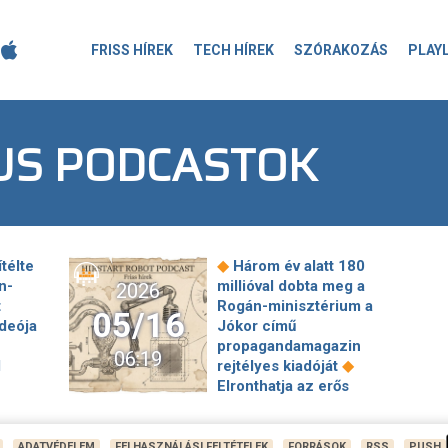
FRISS HÍREK
TECH HÍREK
SZÓRAKOZÁS
PLAY
US PODCASTOK
◆
télte
Három év alatt 180
n-
millióval dobta meg a
2026
t
Rogán-minisztérium a
05/16
deója
Jókor című
propagandamagazin
06:19
◆
l
rejtélyes kiadóját
Elronthatja az erős
forint az idei balatoni
◆
len
szezont
Szécsi
◆
yét
Zoltán a személyét ért
ADATVÉDELEM
FELHASZNÁLÁSI FELTÉTELEK
FORRÁSOK
RSS
PUSH