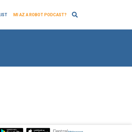
KERESÉS
LIST
MI AZ A ROBOT PODCAST?