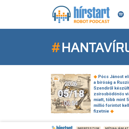
#
HANTAVÍR
◆
Pócs Jánost elí
a bíróság a Ruszi
2026
Szendiről készül
05/18
zsírosbödönös vi
miatt, több mint 5
06:54
millió forintot kel
◆
fizetnie
Megrongálták
Strasbourg egyet
magyar emlékhel
IMPRESSZUM
MÉDIAAJÁNLAT