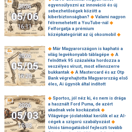
Linux 7.1, ami sokkal jobban tud
közeg mesteri átverését hozta össze
egyensúlyozni az innováció és új
2026
◆
együttműködni a Windows-zal
A
◆
egy önhitt francia főiskolai tanár
sebezhetőségek között a
keményebb levelek több rovart
05/06
Védőoltás jöhet a csókbetegség ellen
◆
kiberbiztonságban?
Valami nagyon
vonzanak? Meglepő eredményre
◆
Közeleg a kiberbiztonsági audit
◆
félremehetett a YouTube-nál
◆
jutottak a kutatók
Rekordméretű
16:11
határideje: a megfelelés alapvető
Felforgatja a prémium
SpaceX-tőzsdei debütálás: Árt vagy
◆
üzleti érdeke a cégeknek
Úszó
◆
középkategóriát az új okosmobil
◆
használ a Bitcoinnak?
Egy
atomvárosok: a Uss Gerald Ford
Légkört találtak a Naprendszer szélén
elfeledett szerved állapota döntheti
repülőgép-hordozó annyi energiát
egy apró égitesten, aminek elvileg
el, meddig élsz, és mennyire maradsz
◆
Már Magyarországon is kapható a
◆
fogyaszt, mint Győr vagy Szeged
◆
nem lenne szabad léteznie
A
egészséges
◆
világ legvékonyabb táblagépe
A
2026
Kutatások kihozták, hogy a Covid-
hackerek csalódtak a mesterséges
felnőttek 95 százaléka hordozza a
oltás biztonságos, az amerikai
05/05
◆
intelligenciában
Alaposan
veszélyes vírust, most ellenszerre
gyógyszerfelügyelet letiltotta a
megkínozták Jeff Bezos holdra szálló
◆
bukkantak
A Mastercard és az Otp
◆
publikációjukat
A támadók az
16:20
egységét, egy lépéssel közelebb
Bank végrehajtotta Magyarország első
Amazon SES-t kihasználva
◆
került az éles bevetéshez
Itt az
éles, Ai ügynök által indított
◆
terjesztenek adathalász e-maileket
összes fotó az Artemis-2
tranzakcióját az Agent Pay
Alig hoznak mérhető eredményeket a
◆
holdmisszióról
A Halley-üstökös
◆
segítségével
Két betű fedezi egy
◆
vállalati generatív AI beruházások
◆
Sportos, jól néz ki, és nem is drága
darabjai hullnak az égből, de egy
◆
ország költségvetésének felét
Oscar-díj: AI-színészek és
a használt Ford Puma, de azért
2026
komoly akadály nehezíti a
Érkezik a Honor 600 széria, amely
forgatókönyvek nem nyerhetnek díjat
◆
akadnak vele kockázatok
◆
megfigyelést
Súlyos biztonsági
05/03
felforgatja a prémium
Világvége-jóslatokkal kerülik el az AI-
gyengeséget találhattak a Microsoft
◆
középkategóriát
Soha ne bízzon
◆
cégek a szigorú szabályozást
◆
Edge böngészőjében
Végre érkezik
15:03
egy talpnyaló Ai-ban! Miért veszélyes,
Uniós támogatásból fejleszti tovább
a titkosított RCS alapú
ha a mesterséges intelligencia túl