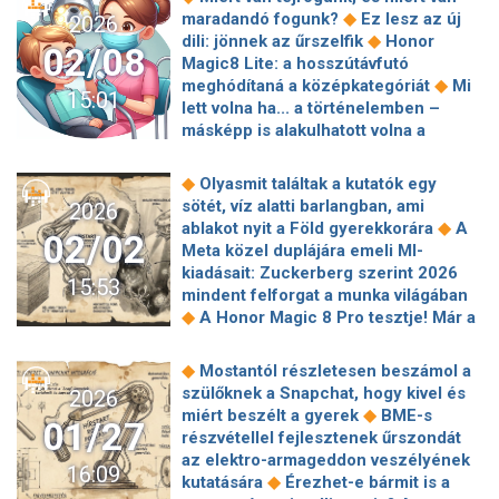
◆
egy hátraszaltót
Windows kulcsokat
mobil, ami bólogat: Honor Robot
◆
Forbes becslése szerint
Itt a
◆
maradandó fogunk?
Ez lesz az új
2026
árult illegálisan - börtönt és
◆
Phone
Viselhető okoseszközökhöz
Google Gemini: végre itthon is a
◆
dili: jönnek az űrszelfik
Honor
◆
százmilliós büntetést kapott érte
02/08
◆
érkezik a Snapdragon Wear Elite
A
Chrome-ban
Magic8 Lite: a hosszútávfutó
Megjelent az uniós Ai szabályozás,
jövő hajtogatható – ezt mutatta meg a
◆
meghódítaná a középkategóriát
Mi
de a magyar vállalkozásoknak lesz
15:01
◆
Motorola az Mwc 2026-on
lett volna ha... a történelemben –
◆
idejük felkészülni
Új generációs
Lakáskulcsok és igazolványok helyett
másképp is alakulhatott volna a
technológiákat mutatott be az Anker
okostelefonok? Már csak egy lépésre
◆
magyar vagy a német nép sorsa
Innovations a barcelonai Mobile World
◆
vagyunk ettől
Az amerikai hadsereg
Saját AI hasonmásával beszélgetett a
Congress-en
◆
Olyasmit találtak a kutatók egy
olyan mesterséges intelligenciát
◆
magyar műsorvezető
Az Anthropic
sötét, víz alatti barlangban, ami
2026
használt az iráni bevetésen, amiről
mesterséges intelligenciája 500
◆
ablakot nyit a Föld gyerekkorára
A
Trump nemrég letiltotta
02/02
kritikus biztonsági hibát fedezett fel
Meta közel duplájára emeli MI-
kiadásait: Zuckerberg szerint 2026
15:53
mindent felforgat a munka világában
◆
A Honor Magic 8 Pro tesztje! Már a
mobilarisztokraták klubjának ajtaját
◆
döngeti
Bezárja a kiskapukat a
◆
Mostantól részletesen beszámol a
◆
YouTube, nincs több trükközés
szülőknek a Snapchat, hogy kivel és
2026
Mégis hozzáférnek az EU-s
◆
miért beszélt a gyerek
BME-s
01/27
pénzekhez a HUN-REN
részvétellel fejlesztenek űrszondát
◆
kutatóközpontjai
Egyre
az elektro-armageddon veszélyének
16:09
kifinomultabbak a kibercsalók
◆
kutatására
Érezhet-e bármit is a
◆
módszerei
Napokon belül jöhet a