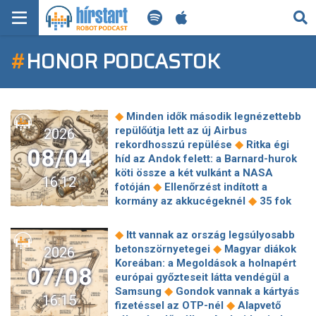
KERESÉS
#
HONOR PODCASTOK
KEZDŐLAP
FRISS HÍREK
◆
Minden idők második legnézettebb
TECH HÍREK
repülőútja lett az új Airbus
2026
◆
rekordhosszú repülése
Ritka égi
08/04
híd az Andok felett: a Barnard-hurok
FILM-ZENE-SZÓRAKOZÁS
köti össze a két vulkánt a NASA
16:12
◆
fotóján
Ellenőrzést indított a
PLAYLIST
◆
kormány az akkucégeknél
35 fok
felett már az egészséges szervezetet
is megviseli a hőség – erre
MI AZ A ROBOT PODCAST?
◆
Itt vannak az ország legsúlyosabb
◆
figyelmeztetnek az orvosok
◆
betonszörnyetegei
Magyar diákok
2026
Túlterhelt hálózatok és forró
Koreában: a Megoldások a holnapért
07/08
laptopok: így élheti túl a home office a
európai győzteseit látta vendégül a
◆
hőhullámokat
Egészen különös
◆
Samsung
Gondok vannak a kártyás
16:15
◆
látványt nyújt Nagymarosnál a Duna
◆
fizetéssel az OTP-nél
Alapvető
Kiderült, mi van a robotmobil testében