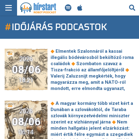
KERESÉS
#
IDŐJÁRÁS PODCASTOK
KEZDŐLAP
FRISS HÍREK
◆
Elmentek Szalonnáról a kassai
TECH HÍREK
illegális bódévárosból beköltöző roma
2026
◆
családok
Szombaton szavaz a
08/06
◆
Tisza-frakció az államfőjelöltjéről
FILM-ZENE-SZÓRAKOZÁS
Valerij Zaluzsnijt megkérték, hogy
18:21
magyarázza meg, amit a NATO-ról
PLAYLIST
mondott, erre elmondta ugyanazt,
◆
csak még erősebben
800 millióért
kötött szerződéseket a HM cége a
MI AZ A ROBOT PODCAST?
◆
A magyar kormány több vizet kért a
Lounge Eventtel, a miniszter
Dunában a szlovákoktól, de Taraba
2026
◆
feljelentést tett
Orbán Anita
szlovák környezetvédelmi miniszter
08/06
megkérte a szlovák kormányt, hogy
◆
szerint ez vízhiánnyal járna
Nem
◆
segítse a magyar vízellátást
Forró
minden hallgatás jelent elzárkózást:
06:14
augusztus: gátja lehet az uniós
miért értik félre egymást a szegediek
források hazahozatalának az