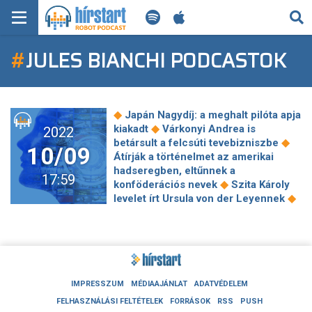
KERESÉS
#
JULES BIANCHI PODCASTOK
KEZDŐLAP
FRISS HÍREK
◆
Japán Nagydíj: a meghalt pilóta apja
TECH HÍREK
◆
kiakadt
Várkonyi Andrea is
2022
◆
betársult a felcsúti tevebizniszbe
10/09
Átírják a történelmet az amerikai
FILM-ZENE-SZÓRAKOZÁS
hadseregben, eltűnnek a
17:59
◆
konföderációs nevek
Szita Károly
PLAYLIST
◆
levelet írt Ursula von der Leyennek
Jöhet a szuper államadósság vagy a
piacok lemészárolják a kormányokat
MI AZ A ROBOT PODCAST?
◆
A háború kiterejedése miatt
◆
aggódnak
Egy sor problémát
elkerülhetsz a kertben, ha figyelsz a
◆
növénysorrendre
Norvégia nem
IMPRESSZUM
MÉDIAAJÁNLAT
ADATVÉDELEM
akármilyen feltétellel adna gázt
FELHASZNÁLÁSI FELTÉTELEK
FORRÁSOK
RSS
PUSH
◆
Ausztriának
Az ukrajnai háború