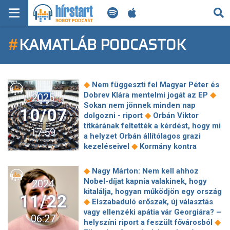
KERESÉS
#
KAMATLÁB PODCASTOK
KEZDŐLAP
FRISS HÍREK
◆
Nem függeszti fel Magyar Péter és
TECH HÍREK
◆
Dobrev Klára mentelmi jogát az EP
2025
Sokan nem jönnek minden nap
10/07
◆
dolgozni - riport
Orbán Viktor
FILM-ZENE-SZÓRAKOZÁS
titkárának feltették a kérdést, hogy mi
17:59
a helyzet Orbán állítólagos grazi
PLAYLIST
◆
kezeléseivel
Kormány kontra
jegybank: Nagy Márton szavai után
◆
bezuhant a forint árfolyama
Még
MI AZ A ROBOT PODCAST?
◆
Nagy Márton: Nem kell ahhoz
egy kínai márka? Kereskedést nyitott
Nobel-díjat kapnia valakinek, hogy
2024
◆
hazánkban az XPENG is!
Az RTL
kitalálja, hogyan működjön egy ország
11/22
kötbért fizettetne Hajdú Péterrel Az
◆
Elszabaduló erőszak, új választás
◆
árulók miatt
Mesterséges
vagy ellenzéki apátia vár Georgiára? –
06:27
intelligencia mutatta ki a NER-es
◆
helyszíni riport a feszült fővárosból
◆
felárat
Vége a kamutrappista sajtok