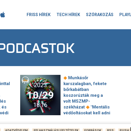
FRISS HÍREK
TECH HÍREK
SZÓRAKOZÁS
PLAY
PODCASTOK
◆
Munkásőr
nttal
karszalagban, fekete
2023
bőrkabátban
10/29
a
koszorúzták meg a
lés
volt MSZMP-
18:16
◆
 és
székházat
"Mentális
védi
védőoltásokat kell adni
◆
obtak
a gyerekeknek"
Eljutnak-e az uniós
ági
források
ADATVÉDELEM
FELHASZNÁLÁSI FELTÉTELEK
FORRÁSOK
RSS
PUSH