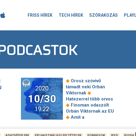
FRISS HÍREK
TECH HÍREK
SZÓRAKOZÁS
PLAY
 PODCASTOK
◆
t
Orosz szóvivő
g
támadt neki Orbán
2020
◆
Viktornak
10/30
Hatezerrel több orvos
◆
Finoman odaszólt
19:22
Orbán Viktornak az EU
◆
Amit a
eg a
pálinkafogyasztásról
◆
Drón
tudni érdemes
tort,
Turbó fokozatba
ADATVÉDELEM
FELHASZNÁLÁSI FELTÉTELEK
FORRÁSOK
RSS
PUSH