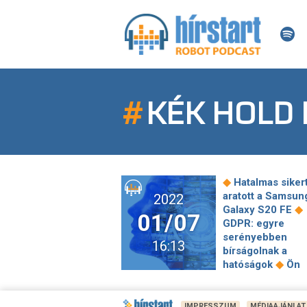
#
KÉK HOLD
◆
Hatalmas siker
aratott a Samsun
2022
◆
Galaxy S20 FE
01/07
GDPR: egyre
serényebben
16:13
bírságolnak a
◆
hatóságok
Ön
szerint is renget
◆
varjú? – Miért?
hozta a defirbrillá
IMPRESSZUM
MÉDIAAJÁNLAT