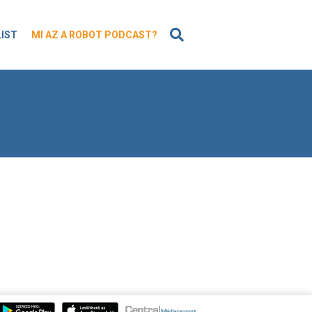
KERESÉS
LIST
MI AZ A ROBOT PODCAST?