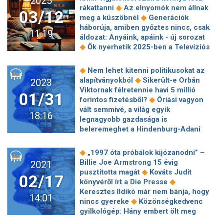
2025
5 alulértékelt Netflix-sorozat
◆
beutazási feltételei
63 évesen
◆
rákattanni
Az elnyomók nem állnak
Kabai Andris: "Látni sem akarom Dávid
03/12
◆
elhunyt Gajdos József
Négy
◆
meg a küszöbnél
Generációk
Petrát"
zenekar képviseli hazánkat Dél-
háborúja, amiben győztes nincs, csak
11:19
Koreában, a Jarasum Jazz
áldozat: Anyáink, apáink - új sorozat
◆
Fesztiválon
Így húzta el a rockzene
◆
Ők nyerhetik 2025-ben a Televíziós
a vasfüggönyt: Elton John-turné a
◆
Újságírók Díját
Budavári Balázs
◆
Szovjetunióban, 1979-ben
Zsolti
filmje lett a legjobb fantasztikus
◆
Nem lehet kitenni politikusokat az
csellel próbálja leleplezni Nóri titkát
◆
rövidfilm a Fantasportón
A könyvelő
◆
alapítványokból
Sikerült-e Orbán
2023
◆
Keresztes Ildikó: Már gyerekként
2. simán felülmúlja az első részt –
Viktornak félretennie havi 5 millió
nagyon makacs voltam, igazi
01/31
◆
állítják a kritikusok
Hetven éve
◆
forintos fizetésből?
Óriási vagyon
◆
oroszlán-sárkány
Oláh Gergő
◆
hallgat Charlie Parker szaxofonja
vált semmivé, a világ egyik
felesége, Niki: "Menstruációs
18:16
Tévénézettség: megnéztük, mennyire
legnagyobb gazdasága is
szegénységben éltem"
◆
verte el a Hunyadi A mi kis falunkat
beleremeghet a Hindenburg-Adani
„Nem tudsz nem önazonosan futni” –
◆
csatába
Felhívás Volodimir
Simonyi Balázs a Lírástudók vendége
◆
Zelenszkijhez
Orbán Viktor is
◆
„1997 óta próbálok kijózanodni” –
◆
◆
Pierre Pevel: Ambremer titkai
véleményt mondott Erasmus-ügyben
Billie Joe Armstrong 15 évig
2021
Keresztes Ildikó: "Rám borult a
◆
Emlékeztek még Baricz Gergőre?
◆
pusztította magát
Kováts Judit
sötétség"
02/17
Alig lehet felismerni a 2011-es X-
◆
könyvéről írt a Die Presse
◆
Faktor jóképű énekesét
Miért
Keresztes Ildikó már nem bánja, hogy
14:01
rúgnak ki mindenhonnan mindenkit?
◆
nincs gyereke
Közönségkedvenc
◆
A csehek isszák a legtöbb alkoholt
gyilkológép: Hány embert ölt meg
◆
az EU-ban
A német módszertan