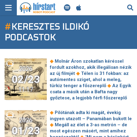
KERESÉS
#
KERESZTES ILDIKÓ
KEZDŐLAP
PODCASTOK
FRISS HÍREK
TECH HÍREK
◆
Molnár Áron szokatlan kéréssel
fordult azokhoz, akik illegálisan nézik
2026
FILM-ZENE-SZÓRAKOZÁS
◆
az új filmjét
Télen is 31 fokban: az
02/23
autómentes sziget, ahol a meleg,
◆
PLAYLIST
türkiz tenger a főszereplő
Az Egyik
11:17
csata a másik után a Bafta nagy
győztese, a legjobb férfi főszereplő
MI AZ A ROBOT PODCAST?
◆
díjánál jókora meglepetés született
"Ahogy Ramóna, úgy én sem vettem
◆
Pilótának adta ki magát, évekig
fel fehérneműt" - Leticia Calderón
ingyen utazott – Panamában bukott le
2026
pikáns vallomással sokkolta A Nagy
◆
Megáll az élet a 3-as metrón – de
01/23
◆
Duett zsűrijét
Megnéztük Lovas
most egészen másért, mint amihez
Rozi és Molnár Áron thrillerét és nem
◆