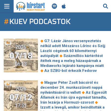
KERESÉS
#
KIJEV PODCASTOK
KEZDŐLAP
FRISS HÍREK
◆
G7: Lázár János versenyeztetés
TECH HÍREK
nélkül adott Mészáros Lőrinc és Szíjj
2026
László cégének 60 kilométernyi
07/18
◆
autópályát
Százmilliós kártérítést
FILM-ZENE-SZÓRAKOZÁS
ítéltek meg a meleg házaspárnak a
06:13
Mediaworks lejárató kampánya miatt
PLAYLIST
◆
Az SZBU-ból érkezik Fedorov
utódja az ukrán védelmi minisztérium
◆
élére
1,7 milliárdot költött
MI AZ A ROBOT PODCAST?
◆
Magyar Péter Zsolt bácsiról és
◆
kampányra a Fidesz-KDNP
december 24. munkaszüneti nappá
2026
Összedőlt az egyik legnagyobb prágai
◆
nyilvánításáról is vallott
Az Egyesült
07/12
◆
köztéri szobor
Csapdába eshetnek
Államok és Irán újra egymást támadta,
az 50 feletti magyar szülők: a
◆
Irán lezárja a Hormuzi-szorost
17:51
tehermentes családi ház miatt mehet
Izzott a levegő, amikor beindították a
◆
tönkre a gyerekek jövője?
Nincs