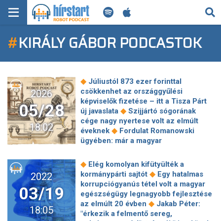
KERESÉS
#
KIRÁLY GÁBOR PODCASTOK
KEZDŐLAP
FRISS HÍREK
◆
Júliustól 873 ezer forinttal
TECH HÍREK
csökkenhet az országgyűlési
2026
képviselők fizetése – itt a Tisza Párt
05/28
◆
új javaslata
Szijjártó sógorának
FILM-ZENE-SZÓRAKOZÁS
cége nagy nyertese volt az elmúlt
18:02
◆
éveknek
Fordulat Romanowski
PLAYLIST
ügyében: már a magyar
titkosszolgálat is segítheti a
◆
lengyeleket
Visszaszólt a
MI AZ A ROBOT PODCAST?
◆
Elég komolyan kifütyülték a
végrehajtói kar: szerintük
◆
kormánypárti sajtót
Egy hatalmas
2022
◆
igazságtalan a "maffiázás"
Idea:
korrupciógyanús tétel volt a magyar
03/19
Nem Magyar a legkedveltebb politikus
egészségügy legnagyobb fejlesztése
◆
az országban
Most már biztos: a
◆
az elmúlt 20 évben
Jakab Péter:
18:05
Fidesz meghívta Tusnádfürdőre a
"érkezik a felmentő sereg,
◆
tiszásokat
174 km/óráig taposta a