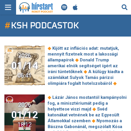
KERESÉS
#
KSH PODCASTOK
KEZDŐLAP
FRISS HÍREK
◆
Kijött az inflációs adat: mutatjuk,
TECH HÍREK
mennyit fizetnek most a lakossági
2026
◆
állampapírok
Donald Trump
01/14
amerikai elnök segítséget ígért az
FILM-ZENE-SZÓRAKOZÁS
◆
iráni tüntetőknek
A külügy kiadta a
06:41
számlákat Sulyok Tamás párizsi
PLAYLIST
◆
olimpiára foglalt hotelszobáiról
Kettérepedt a Balaton jege, rianás
◆
keletkezett
Halálbüntetésre
MI AZ A ROBOT PODCAST?
◆
Lázár János mostantól kampányolni
◆
ítélhetik Dél-Korea volt elnökét
fog, a minisztériumát pedig a
2026
Leültetnék a jogosítvány nélkül
◆
helyettese viszi majd
Svéd
01/12
rollerező férfit, pedig az új Kresz még
katonákat vetnének be az Egyesült
◆
hatályba sem lépett
Árthat is
◆
Államokkal szemben
Nyomozás a
18:12
magának az ember, ha egyszerre
Bászna Gabonánál, megszólalt Kósa
◆
több diétát is tart?
Venezuela után