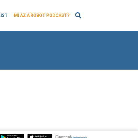
KERESÉS
LIST
MI AZ A ROBOT PODCAST?