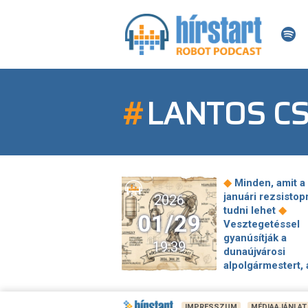
#
LANTOS C
◆
Minden, amit a
januári rezsistop
2026
◆
tudni lehet
01/29
Vesztegetéssel
gyanúsítják a
19:39
dunaújvárosi
alpolgármestert, 
gyanú szerint ha
ezer után 5 millió
◆
egy cégtől
Hos
IMPRESSZUM
MÉDIAAJÁNLAT