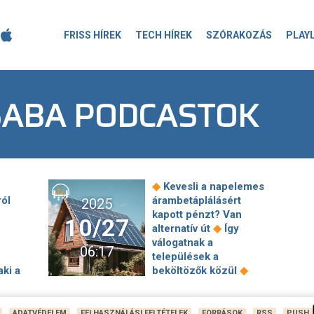
FRISS HÍREK
TECH HÍREK
SZÓRAKOZÁS
PLAY
SABA PODCASTOK
◆
Kevesli a napelemes
ról
árambetáplálásért
2025
kapott pénzt? Van
10/27
◆
alternatív út
Így
válogatnak a
06:17
települések a
◆
aki a
beköltözők közül
vi 500
Dinasztiák, háború,
t kért
szélhámosok, foci és
szú
politika – magyar
ADATVÉDELEM
FELHASZNÁLÁSI FELTÉTELEK
FORRÁSOK
RSS
PUSH