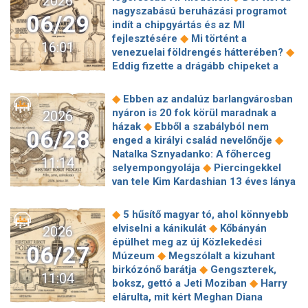
2026
lépett életbe
Az adóhatóság nem
szervízdíjat! Ez jelezheti, hogy gond
de elvesztették bizalmukat a FIFA
nagyszabású beruházási programot
◆
tétlenkedik
25 nagykövetet hívott
06/29
◆
van a légkondijával
MI-vel akarta
◆
vezetésében
Jönnek a 40 fok
indít a chipgyártás és az MI
◆
vissza Orbán Anita
Magyarország
◆
kijátszani a NAV-ot egy vállalkozó
feletti napok
◆
fejlesztésére
Mi történt a
rendezheti az utolsó ökölvívó olimpiai
16:01
GPT-5.6 Sol, Terra, Luna
◆
venezuelai földrengés hátterében?
◆
világkvalifikációs tornát
Kubatov
Eddig fizette a drágább chipeket a
Gábor a szurkolói ankéton: "Olyan
◆
vásárlók helyett az Apple
Az Etikus
nyugodt vagyok a Fradiváros kapcsán,
AI-ról indít kampányt az Egyenlítő
◆
mint egy teve"
Még koránt sincs
◆
Ebben az andalúz barlangvárosban
◆
Alapítvány
Az egész országra piros
vége a melegedésnek
nyáron is 20 fok körül maradnak a
2026
◆
figyelmeztetést adtak ki
Meglepőt
◆
házak
Ebből a szabályból nem
06/28
◆
húzott a Microsoft
Túlélési
◆
enged a királyi család nevelőnője
útmutató 40 fokra, hogy ne fogjon ki
Natalka Sznyadanko: A főherceg
11:14
◆
rajtunk a kánikula
Az ősi élet jeleire
◆
selyempongyolája
Piercingekkel
bukkanhatott a Nasa önjáró robotja a
van tele Kim Kardashian 13 éves lánya
◆
Marson
Az RGB LED tévék
◆
"Egy éve készülünk az esküvőre" -
előretörésére számítanak a szakértők
Istenes Bence és Csobot Adél 15 év
◆
5 hűsítő magyar tó, ahol könnyebb
◆
A mesterséges intelligencia
◆
után összeházasodott?
Alig
◆
elviselni a kánikulát
Kőbányán
2026
◆
befolyásolja a fiatalok karrierjét
elmlékszik már valaki, miért angol
épülhet meg az új Közlekedési
Bécs új központot hoz létre az
06/27
gyerek játszotta Nemecseket: 8 titok
◆
Múzeum
Megszólalt a kizuhant
emberközpontú mesterséges
◆
A Pál utcai fiúkról
Tóth Vera:
◆
birkózónő barátja
Gengszterek,
intelligenciáért
11:04
◆
"Kihívtam magamra a mentőt"
◆
boksz, gettó a Jeti Moziban
Harry
Gyűlöletcunami zúdult a Budapesti
elárulta, mit kért Meghan Diana
Showszínházra, amiért elvállalták