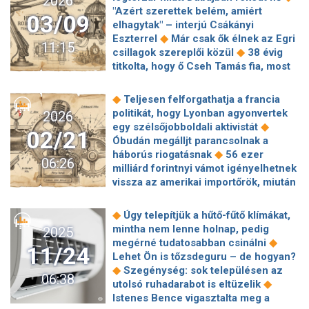
2026
is domináns, de egyre erősebb a
képességekkel kecsegtető
"Azért szerettek belém, amiért
többeszközös Ai-használat is
03/09
◆
csodatelefon
Harry Potter-rajongók
elhagytak" – interjú Csákányi
figyelem: megint ingyen adják a
◆
Eszterrel
Már csak ők élnek az Egri
11:15
◆
Hogwarts Legacy-t!
200
◆
csillagok szereplői közül
38 évig
megapixeles kamera, 8000 nites
titkolta, hogy ő Cseh Tamás fia, most
◆
kijelző – itt a HONOR 600 széria
A
Bereményi Gézával robbantja be az új
vécégyártók az Ai-láz legújabb
◆
Cseh-korszakot
Többször is rálőtt
◆
Teljesen felforgathatja a francia
nyertesei
egy nő Rihannáék Beverly Hills-i
politikát, hogy Lyonban agyonvertek
2026
◆
otthonára
Nagymama lesz Szandi:
◆
egy szélsőjobboldali aktivistát
02/21
lánya, Bogdán Blanka első gyermekét
Óbudán megálljt parancsolnak a
◆
várja
"Mi 5 csillagos szállókba
◆
háborús riogatásnak
56 ezer
06:26
járunk" – Moldován András még soha
milliárd forintnyi vámot igényelhetnek
◆
nem próbálta a glampinget
vissza az amerikai importőrök, miután
Farkasházy örökké hálás lesz Bajor
elkaszálta Trump vámjait a
◆
Imrének
Nem kell légkondi?
◆
Legfelsőbb Bíróság
Trump új, 10
◆
Úgy telepítjük a hűtő-fűtő klímákat,
Leporoltak egy 500 éves ötletet
százalékos globális vámot jelentett be
mintha nem lenne holnap, pedig
2025
Svájcban, ami forradalmasíthatja a
◆
a Legfelsőbb Bíróság döntése után
◆
megérné tudatosabban csinálni
◆
lakása fűtését és hűtését
Eladták
11/24
Zelenszkij szerint a következő ukrán–
Lehet Ön is tőzsdeguru – de hogyan?
◆
Zámbó Jimmy házát
Koós Réka
orosz–amerikai tárgyalás már
◆
Szegénység: sok településen az
elmesélte, hogyan jöttek össze a
06:38
◆
eredményes lehet
Terjed a klíma a
◆
utolsó ruhadarabot is eltüzelik
férjével: "Fordítva csináltuk, mint
magyar otthonokban: egyre több
Istenes Bence vigasztalta meg a
ahogy az lenni szokott..."
◆
ingatlanban alapfelszereltség