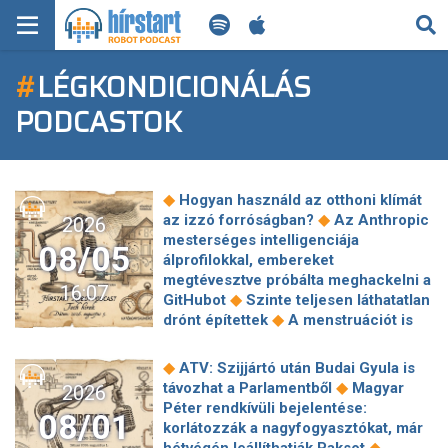
KERESÉS
#
LÉGKONDICIONÁLÁS
KEZDŐLAP
PODCASTOK
FRISS HÍREK
TECH HÍREK
◆
Hogyan használd az otthoni klímát
◆
az izzó forróságban?
Az Anthropic
2026
FILM-ZENE-SZÓRAKOZÁS
mesterséges intelligenciája
08/05
álprofilokkal, embereket
PLAYLIST
megtévesztve próbálta meghackelni a
16:07
◆
GitHubot
Szinte teljesen láthatatlan
◆
drónt építettek
A menstruációt is
MI AZ A ROBOT PODCAST?
◆
megváltoztathatja a hőség
Újra
megmutatja magát egy délvidéki régi
◆
ATV: Szijjártó után Budai Gyula is
magyar erőd, a Dunából emelkedik ki
◆
távozhat a Parlamentből
Magyar
2026
◆
Soha nem látott mértékű járványt
Péter rendkívüli bejelentése:
08/01
okoz a Bundibugyo-ebolavírus, ami
korlátozzák a nagyfogyasztókat, már
ellen megkezdődött a Moderna
◆