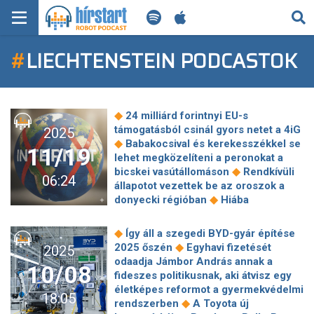
KERESÉS
#
LIECHTENSTEIN PODCASTOK
KEZDŐLAP
FRISS HÍREK
◆
24 milliárd forintnyi EU-s
TECH HÍREK
támogatásból csinál gyors netet a 4iG
2025
◆
Babakocsival és kerekesszékkel se
11/19
lehet megközelíteni a peronokat a
FILM-ZENE-SZÓRAKOZÁS
◆
bicskei vasútállomáson
Rendkívüli
06:24
állapotot vezettek be az oroszok a
PLAYLIST
◆
donyecki régióban
Hiába
fellebbezett az RTL, jogerősen is
◆
elbukta a Media1 elleni perét
A
MI AZ A ROBOT PODCAST?
◆
Így áll a szegedi BYD-gyár építése
venezuelai elnök kész négyszemközt
◆
2025 őszén
Egyhavi fizetését
2025
◆
tárgyalni Donald Trumppal
odaadja Jámbor András annak a
10/08
Szoboszlai Dominik őszintén beszélt
fideszes politikusnak, aki átvisz egy
a szétesett VB-álomról – vajon mi
életképes reformot a gyermekvédelmi
18:05
◆
történt vele a vereség után?
Óriási
◆
rendszerben
A Toyota új
vita robbant ki a nyugdíjakról a