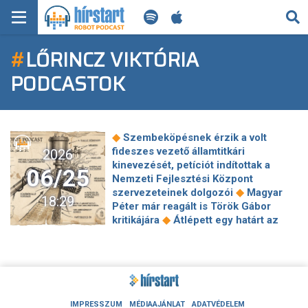
KERESÉS
#
LŐRINCZ VIKTÓRIA
KEZDŐLAP
PODCASTOK
FRISS HÍREK
TECH HÍREK
◆
Szembeköpésnek érzik a volt
fideszes vezető államtitkári
2026
FILM-ZENE-SZÓRAKOZÁS
kinevezését, petíciót indítottak a
06/25
Nemzeti Fejlesztési Központ
◆
PLAYLIST
szervezeteinek dolgozói
Magyar
18:29
Péter már reagált is Török Gábor
◆
kritikájára
Átlépett egy határt az
MI AZ A ROBOT PODCAST?
◆
olaj – le is rázta a háborús árakat?
Az MNB szerint simán ki lehetne
◆
vezetni az árstopokat
Bod Péter
Ákos: a brit beteg, avagy merre tart
◆
Nagy-Britannia?
Schiffer: Az
általunk jelölt alkotmánybírók
IMPRESSZUM
MÉDIAAJÁNLAT
ADATVÉDELEM