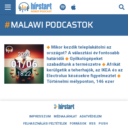
KERESÉS
#
MALAWI PODCASTOK
KEZDŐLAP
FRISS HÍREK
◆
Mikor kezdik teleplakátolni az
TECH HÍREK
országot? A választási év fontosabb
2024
◆
határidői
Gyilkológépeket
01/06
◆
szabadítunk a természetre
Afrikát
FILM-ZENE-SZÓRAKOZÁS
kerülgetik a teherhajók, az IKEA és az
18:22
◆
Electrolux késésekre figyelmeztet
PLAYLIST
Történelmi mélyponton, 146 ezer
◆
alatt a főállású pedagógusok száma
Egy kis falu Afrikában tele van boldog
MI AZ A ROBOT PODCAST?
emberekkel a bitcoin bányászatnak
◆
köszönhetően
Már virágzik hazánk
különleges, fokozottan védett virága
◆
A német kancellár képtelen rendet
IMPRESSZUM
MÉDIAAJÁNLAT
ADATVÉDELEM
◆
tenni, megbénulhat az ország
FELHASZNÁLÁSI FELTÉTELEK
FORRÁSOK
RSS
PUSH
Ukrajna bizonyítékokkal igazolta,