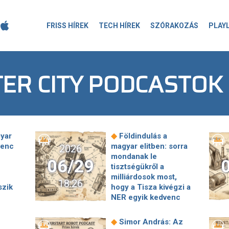
FRISS HÍREK
TECH HÍREK
SZÓRAKOZÁS
PLAY
ER CITY PODCASTOK
◆
yar
Földindulás a
venc
magyar elitben: sorra
2026
mondanak le
06/29
tisztségükről a
milliárdosok most,
18:26
szik
hogy a Tisza kivégzi a
NER egyik kedvenc
◆
z
intézményét
"Amíg ő
még
életben volt, én is
◆
Simor András: Az
életben akartam