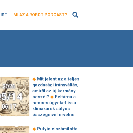
KERESÉS
LIST
MI AZ A ROBOT PODCAST?
◆
Mit jelent az a teljes
gazdasági irányváltás,
2026
amiről az új kormány
05/14
◆
beszél?
Feltárná a
necces ügyeket és a
06:17
klímakárok súlyos
összegeivel érvelne
Gajdos László
helyettes államtitkára
◆
Putyin elszámította
◆
A Corvinus oktatói