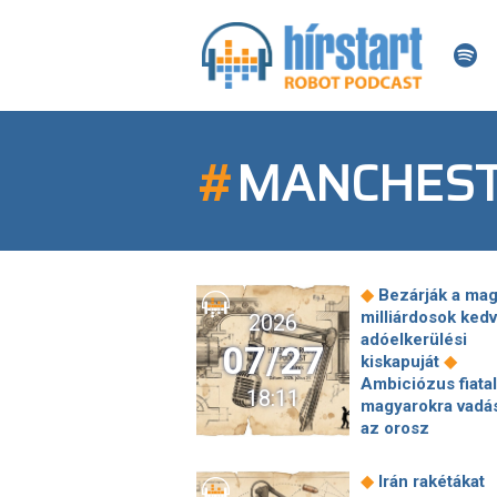
#
MANCHEST
◆
Bezárják a mag
milliárdosok ked
2026
adóelkerülési
07/27
◆
kiskapuját
Ambiciózus fiatal
18:11
magyarokra vadá
az orosz
titkosszolgálat, a
egyik hírszerző 
◆
Irán rakétákat
mindig konzul a