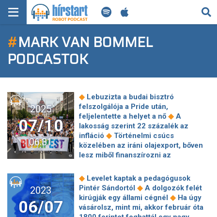
KERESÉS
#
MARK VAN BOMMEL
KEZDŐLAP
PODCASTOK
FRISS HÍREK
TECH HÍREK
◆
Lebuzizta a budai bisztró
felszolgálója a Pride után,
2025
FILM-ZENE-SZÓRAKOZÁS
◆
feljelentette a helyet a nő
A
07/10
lakosság szerint 22 százalék az
◆
PLAYLIST
infláció
Történelmi csúcs
06:31
közelében az iráni olajexport, bőven
lesz miből finanszírozni az
MI AZ A ROBOT PODCAST?
◆
atomprogram folytatását
Lehet,
eddig rosszul parkoltál, és nem is
◆
Levelet kaptak a pedagógusok
◆
tudtad?
Bod Péter Ákos: A csodás
◆
Pintér Sándortól
A dolgozók felét
2023
◆
újraindulás még arrébb van
◆
kirúgják egy állami cégnél
Ha úgy
06/07
Jóváhagyta az EP a grúz csatlakozási
vásárolsz, mint mi, akkor február óta
◆
folyamatról szóló jelentést
A