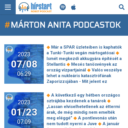
KERESÉS
#
MÁRTON ANITA PODCASTOK
KEZDŐLAP
FRISS HÍREK
◆
Már a SPAR üzleteiben is kaphatók
TECH HÍREK
◆
a Tunki-Tunki vegán mártogatósai
2023
Ismét megkezdi akkugyára építését a
07/08
◆
Stellantis
Mesés tanösvények az
FILM-ZENE-SZÓRAKOZÁS
◆
ország vízpartjainál
Valós veszélye
06:29
lehet a nukleáris katasztrófának
PLAYLIST
Zaporizzsjában - Mit jelent ez
◆
Magyarországra nézve?
Leclerc
tudja, hátrányba került a pénteki
MI AZ A ROBOT PODCAST?
◆
A következő egy hétben országos
◆
problémák miatt
Tippelj: hányan
◆
sztrájkba kezdenek a tanárok
2023
◆
férnek be egy Suzuki Vitarába?
Az
„Lassan elviselhetetlenek az éttermi
01/23
Európai Bizottság szerint bűnözők
árak, de még mindig nem emelték
◆
szivárogtak be a líbiai parti őrségbe
◆
meg eléggé”
A pontlevonás után
07:09
Szalait vinné a Bundesliga
◆
nem tudott nyerni a Juve
A január
◆
meglepetéscsapata
Magyar