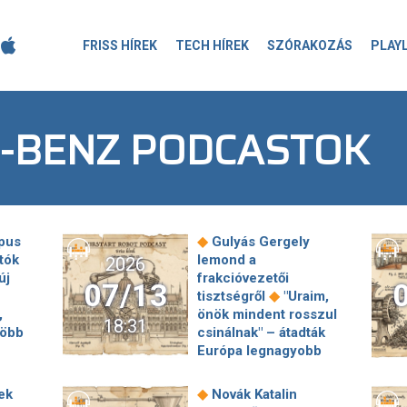
FRISS HÍREK
TECH HÍREK
SZÓRAKOZÁS
PLAY
-BENZ PODCASTOK
◆
pus
Gulyás Gergely
utók
lemond a
2026
új
frakcióvezetői
07/13
◆
tisztségről
"Uraim,
,
önök mindent rosszul
18:31
több
csinálnak" – átadták
Európa legnagyobb
◆
d
Mercedes-gyárát
◆
ári
Kecskeméten
◆
ek
Novák Katalin
Rasszista beszólás a