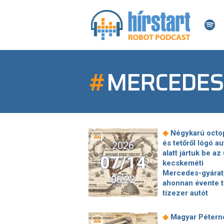
#
MERCEDES
◆
Négykarú octo
és tetőről lógó a
2026
alatt jártuk be az 
07/14
kecskeméti
Mercedes-gyárat
06:22
ahonnan évente 
tízezer autót
exportálnak maj
Belebukott a sárv
◆
Magyar Pétern
gyógyfürdő