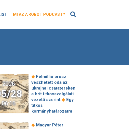
KERESÉS
LIST
MI AZ A ROBOT PODCAST?
◆
Félmillió orosz
veszhetett oda az
2026
ukrajnai csatatereken
05/28
a brit titkosszolgálati
◆
vezető szerint
Egy
06:16
titkos
kormányhatározatra
hivatkozva vettek ki
legalább százmilliárd
◆
Magyar Péter
forintnyi kiadást az