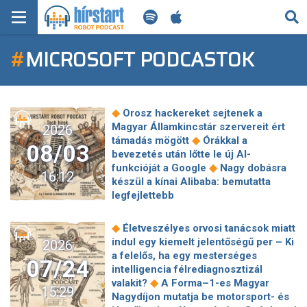
KERESÉS
#
MICROSOFT PODCASTOK
KEZDŐLAP
FRISS HÍREK
◆
Orosz hackereket sejtenek a
TECH HÍREK
Magyar Államkincstár szervereit ért
2026
◆
támadás mögött
Órákkal a
08/03
bevezetés után lőtte le új AI-
FILM-ZENE-SZÓRAKOZÁS
◆
funkcióját a Google
Nagy dobásra
16:12
készül a kínai Alibaba: bemutatta
PLAYLIST
legfejlettebb
◆
mesterségesintelligencia-modelljét
Amikor elmegy otthonról, mindig
MI AZ A ROBOT PODCAST?
◆
Életveszélyes orvosi tanácsok miatt
kapcsolja ki a wifit a telefonján, de
indul egy kiemelt jelentőségű per – Ki
2026
◆
nem az akkumulátor miatt
Matekkal
a felelős, ha egy mesterséges
07/24
bizonyította a Google, hogy az AI
intelligencia félrediagnosztizál
◆
tényleg kreatív. De tényleg kreatív?
◆
valakit?
A Forma–1-es Magyar
15:29
◆
Földrengés volt Horvátországban
Nagydíjon mutatja be motorsport- és
Kezd hiánycikké válni a