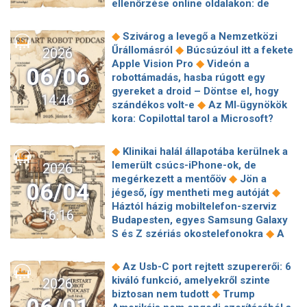
ellenőrzése online oldalakon: de
nagyobb és okosabb tévéket
◆
hogyan?
Jön a fedélzeti WiFi a
◆
keresünk
Jó tudni – A tudósok
◆
WizzAir gépeire
Bérlő lett a Google
◆
Szivárog a levegő a Nemzetközi
frissítették a szabályokat arra az
◆
Elon Musk MI-birodalmában
◆
Űrállomásról
Búcsúzóul itt a fekete
2026
◆
esetre, ha idegeneket találunk
Átlátszó Series X konzolt dob piacra
◆
Apple Vision Pro
Videón a
Kiderült, mely iPhone-ok kaphatják
06/06
a Microsoft az Xbox 25.
robottámadás, hasba rúgott egy
◆
meg a Google-esített iOs 27-et
◆
születésnapja alkalmából
Jön a
gyereket a droid – Döntse el, hogy
Lehalt a népszerű AI-platform:
14:46
digitális személyazonosító a Google
◆
szándékos volt-e
Az MI‑ügynökök
semmire nem válaszol a chatbot, a
◆
Walletbe
Itt vannak az első valódi
kora: Copilottal tarol a Microsoft?
◆
felhasználók kiakadtak
A népek
képek a Samsung Galaxy S26 FE
jóllétéért: pápai útmutatás a
◆
telefonjáról
Komplett fenyegetési
mesterséges intelligencia korában
◆
Klinikai halál állapotába kerülnek a
◆
ökoszisztéma épült a foci-vb köré
lemerült csúcs-iPhone-ok, de
2026
Amíg mi papírozunk, ők a 6G-nél
◆
megérkezett a mentőöv
Jön a
◆
tartanak
Minden idők legnagyobb
06/04
◆
jégeső, így mentheti meg autóját
tőzsdei bevezetésére készül a
Háztól házig mobiltelefon-szerviz
SpaceX
16:16
Budapesten, egyes Samsung Galaxy
◆
S és Z szériás okostelefonokra
A
Yettel hálózatán 3000 GB adatot
használtak a külföldi szurkolók a
◆
Az Usb-C port rejtett szupererői: 6
◆
meccs ideje alatt
A
kiváló funkció, amelyekről szinte
2026
kvantumprocesszor és a klasszikus
◆
biztosan nem tudott
Trump
számítógép együttműködésére épül a