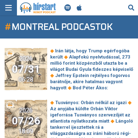
KERESÉS
#
MONTREAL PODCASTOK
KEZDŐLAP
FRISS HÍREK
◆
Irán látja, hogy Trump egérfogóba
TECH HÍREK
◆
került
Alapfokú nyelvtudással, 273
2026
millió forint közpénzből utazta be a
07/31
világot Budai Gyula fideszes képviselő
FILM-ZENE-SZÓRAKOZÁS
◆
Jeffrey Epstein rejtélyes fogorvos
06:28
barátnője, akire hatalmas vagyont
PLAYLIST
◆
hagyott
Bod Péter Ákos:
adóváltoztatások vagy adópolitika-
változás – mit hoz a Tisza-kormány?
MI AZ A ROBOT PODCAST?
◆
◆
Tusványos: Orbán nélkül az igazi
◆
Panaszt tesznek a rendőri fellépés
Az anyjába küldte Orbán Viktor
2026
ellen az Orbán Viktor október 23-i
igeforrása Tusványos szervezőjét az
07/26
◆
beszéde közben bekiabáló fiatalok
◆
atlantista nyilatkozata miatt
Lángoló
Magyar Péter: ma vagy pénteken
tankerrel ijesztettek rá a
18:09
teljesen lekapcsolhatják a Paksi
világgazdaságra az iráni háború régi-
◆
Atomerőművet a vízhiány miatt